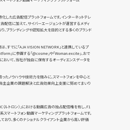
告に特化した広告配信プラットフォームです。インターネットテレ
画広告配信に加えて、サイバーエージェントが運営するメディ
り、ブランディングや認知拡大を目的とする多くのブランド
は、すでに「AJA VISION NETWORK」と連携しているプ
rm」に参画する「@cosme」や「Woman.excite」、おで
ィアにおいて、当社が独自に保有するオーディエンスデータを
培ったノウハウや技術力を強みに、スマートフォンを中心と
広告主企業の課題解決と広告効果向上支援に努めてまいり
eTRONC（ルトロン）」における動画広告の独占配信権を有し、F1
系スマートフォン動画マーケティングプラットフォームです。
有しており、多くのナショナルクライアント企業から高い評価