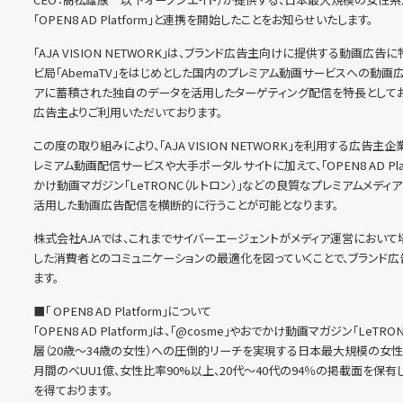
「OPEN8 AD Platform」と連携を開始したことをお知らせいたします。
「AJA VISION NETWORK」は、ブランド広告主向けに提供する動画広
ビ局「AbemaTV」をはじめとした国内のプレミアム動画サービスへの動
アに蓄積された独自のデータを活用したターゲティング配信を特長としてお
広告主よりご利用いただいております。
この度の取り組みにより、「AJA VISION NETWORK」を利用する広告主企業
レミアム動画配信サービスや大手ポータルサイトに加えて、「OPEN8 AD Platfo
かけ動画マガジン「LeTRONC（ルトロン）」などの良質なプレミアムメデ
活用した動画広告配信を横断的に行うことが可能となります。
株式会社AJAでは、これまでサイバーエージェントがメディア運営において
した消費者とのコミュニケーションの最適化を図っていくことで、ブランド
ます。
■「 OPEN8 AD Platform」について
「OPEN8 AD Platform」は、「@cosme」やおでかけ動画マガジン「L
層（20歳～34歳の女性）への圧倒的リーチを実現する日本最大規模の女性
月間のべUU1億、女性比率90%以上、20代～40代の94％の掲載面を保
を得ております。